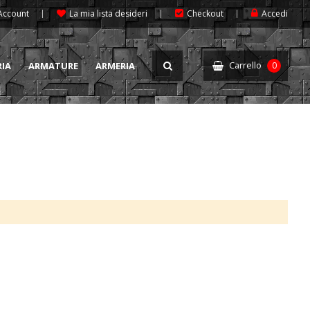
 Account
La mia lista desideri
Checkout
Accedi
Carrello
RIA
ARMATURE
ARMERIA
0