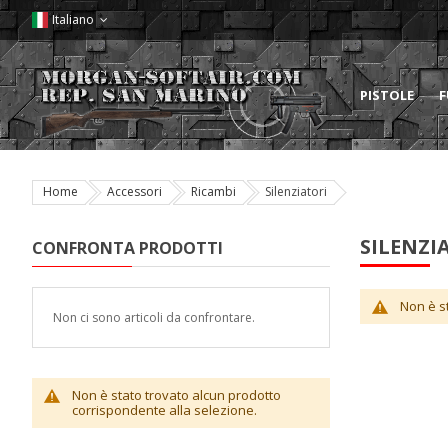
Italiano
PISTOLE
F
Home
Accessori
Ricambi
Silenziatori
SILENZI
CONFRONTA PRODOTTI
Non è s
Non ci sono articoli da confrontare.
Non è stato trovato alcun prodotto
corrispondente alla selezione.