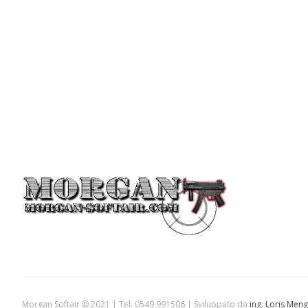
Morgan Softair © 2021 | Tel. 0549 991506 | Sviluppato da
ing. Loris Meng