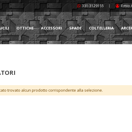
331-3129155
Il mio
UCILI
OTTICHE
ACCESSORI
SPADE
COLTELLERIA
ARCE
ATORI
tato trovato alcun prodotto corrispondente alla selezione.