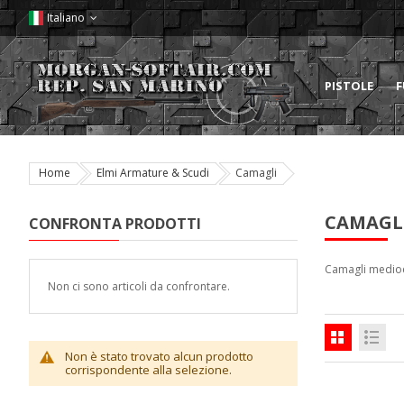
Italiano
PISTOLE
F
Home
Elmi Armature & Scudi
Camagli
CAMAGL
CONFRONTA PRODOTTI
Camagli medioe
Non ci sono articoli da confrontare.
Non è stato trovato alcun prodotto
corrispondente alla selezione.