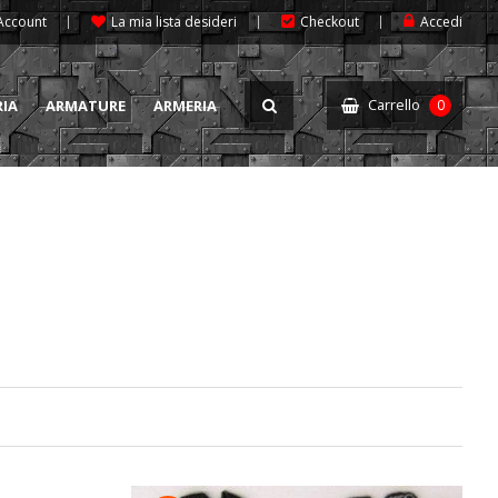
 Account
La mia lista desideri
Checkout
Accedi
Carrello
RIA
ARMATURE
ARMERIA
0