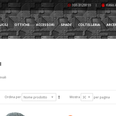
331-3129155
Il mio
UCILI
OTTICHE
ACCESSORI
SPADE
COLTELLERIA
ARCE
I
vali
Ordina per
Mostra
per pagina