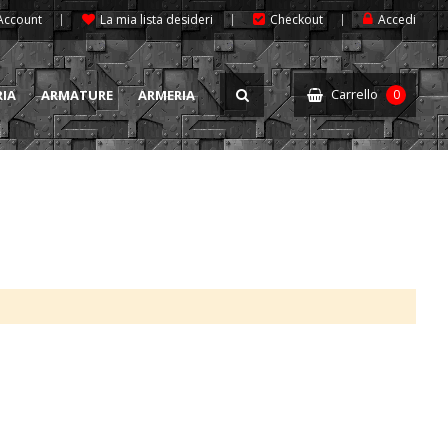
 Account
La mia lista desideri
Checkout
Accedi
Carrello
RIA
ARMATURE
ARMERIA
0