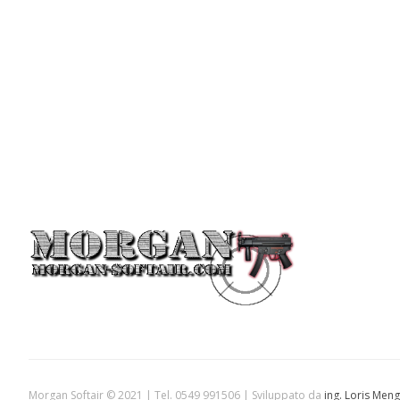
Morgan Softair © 2021 | Tel. 0549 991506 | Sviluppato da
ing. Loris Meng