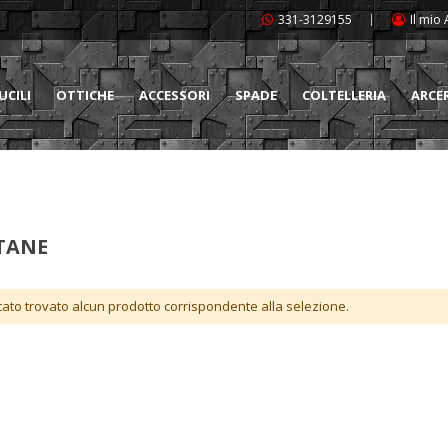
331-3129155
Il mio
UCILI
OTTICHE
ACCESSORI
SPADE
COLTELLERIA
ARCE
TANE
tato trovato alcun prodotto corrispondente alla selezione.