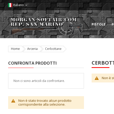
Italiano
PISTOLE
F
Home
Arceria
Cerbottane
CERBOT
CONFRONTA PRODOTTI
Non è s
Non ci sono articoli da confrontare.
Non è stato trovato alcun prodotto
corrispondente alla selezione.