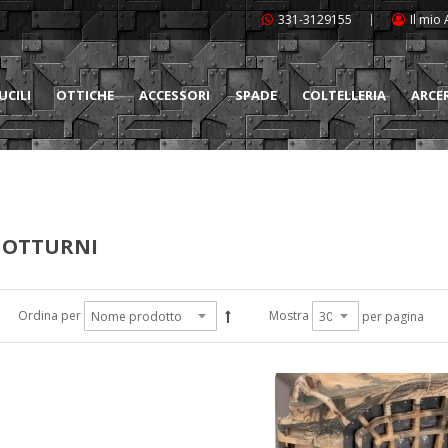
331-3129155
Il mio
UCILI
OTTICHE
ACCESSORI
SPADE
COLTELLERIA
ARCE
NOTTURNI
Ordina per
Mostra
per pagina