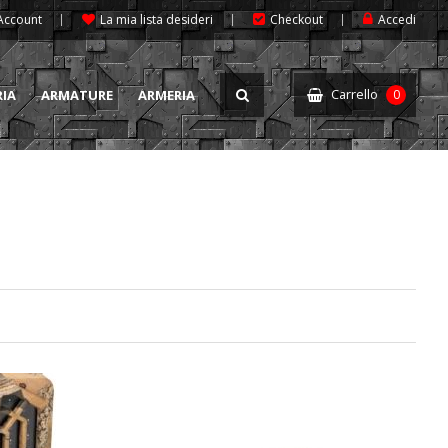
 Account
La mia lista desideri
Checkout
Accedi
Carrello
RIA
ARMATURE
ARMERIA
0