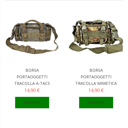
nto
ti
ti
ti
ti
ti
BORSA
BORSA
PORTAOGGETTI
PORTAOGGETTI
TRACOLLA A-TACS
TRACOLLA MIMETICA
ti
14,90 €
14,90 €
ACQUISTA
ACQUISTA
ti