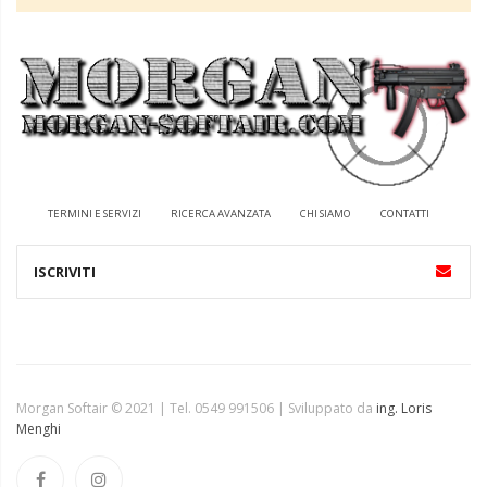
TERMINI E SERVIZI
RICERCA AVANZATA
CHI SIAMO
CONTATTI
Morgan Softair © 2021 | Tel. 0549 991506 | Sviluppato da
ing. Loris
Menghi