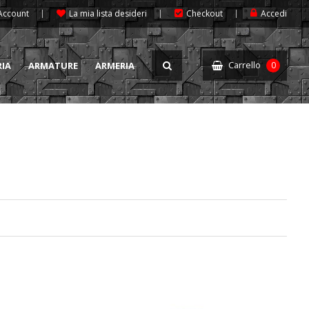
 Account
La mia lista desideri
Checkout
Accedi
Carrello
RIA
ARMATURE
ARMERIA
0