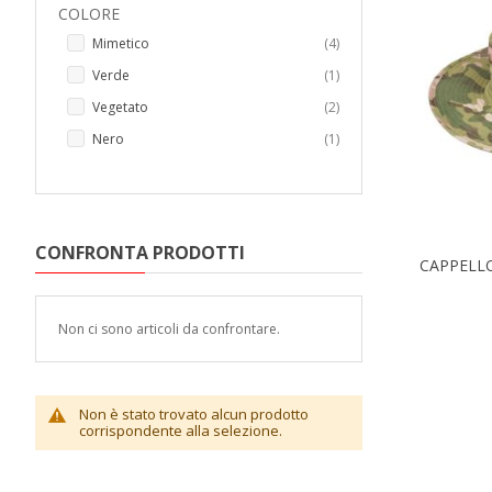
COLORE
elementi
Mimetico
4
elemento
Verde
1
elementi
Vegetato
2
elemento
Nero
1
CONFRONTA PRODOTTI
CAPPELL
Non ci sono articoli da confrontare.
Non è stato trovato alcun prodotto
corrispondente alla selezione.