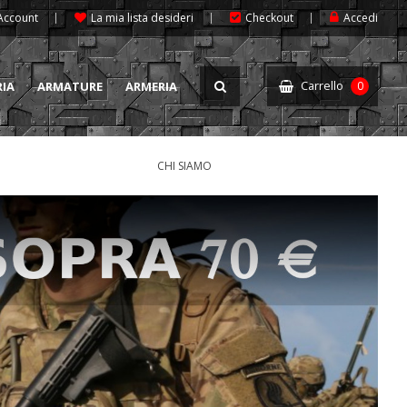
 Account
La mia lista desideri
Checkout
Accedi
Carrello
RIA
ARMATURE
ARMERIA
0
CHI SIAMO