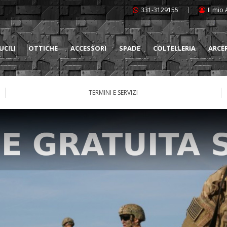
331-3129155
Il mio
UCILI
OTTICHE
ACCESSORI
SPADE
COLTELLERIA
ARCE
TERMINI E SERVIZI