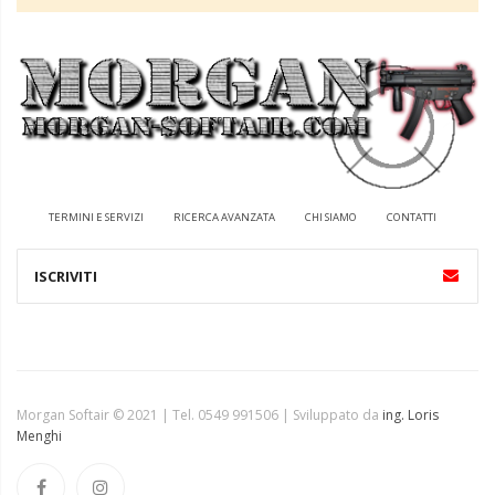
TERMINI E SERVIZI
RICERCA AVANZATA
CHI SIAMO
CONTATTI
Morgan Softair © 2021 | Tel. 0549 991506 | Sviluppato da
ing. Loris
Menghi