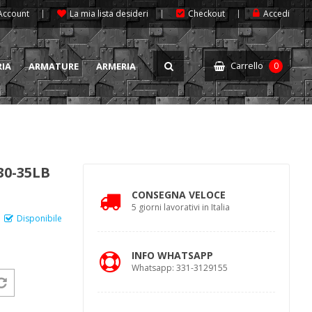
 Account
La mia lista desideri
Checkout
Accedi
Carrello
RIA
ARMATURE
ARMERIA
0
0-35LB
CONSEGNA VELOCE
5 giorni lavorativi in Italia
Disponibile
INFO WHATSAPP
Whatsapp: 331-3129155