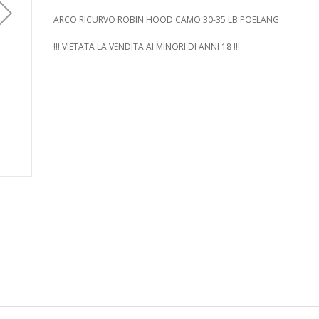
ARCO RICURVO ROBIN HOOD CAMO 30-35 LB POELANG
!!! VIETATA LA VENDITA AI MINORI DI ANNI 18 !!!