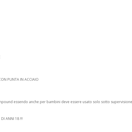
E
 CON PUNTA IN ACCIAIO
pound essendo anche per bambini deve essere usato solo sotto supervisione
DI ANNI 18 !!!