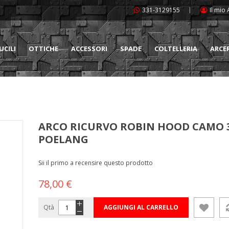
331-3129155
Il mio
UCILI
OTTICHE
ACCESSORI
SPADE
COLTELLERIA
ARCE
ARCO RICURVO ROBIN HOOD CAMO 3
POELANG
Sii il primo a recensire questo prodotto
78,00 €
Qtà
AGGIUNGI AL CARRELLO