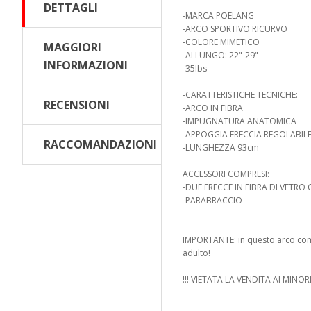
DETTAGLI
-MARCA POELANG
-ARCO SPORTIVO RICURVO
-COLORE MIMETICO
MAGGIORI
-ALLUNGO: 22"-29"
INFORMAZIONI
-35lbs
-CARATTERISTICHE TECNICHE:
RECENSIONI
-ARCO IN FIBRA
-IMPUGNATURA ANATOMICA
-APPOGGIA FRECCIA REGOLABIL
RACCOMANDAZIONI
-LUNGHEZZA 93cm
ACCESSORI COMPRESI:
-DUE FRECCE IN FIBRA DI VETRO
-PARABRACCIO
IMPORTANTE: in questo arco com
adulto!
!!! VIETATA LA VENDITA AI MINORI 