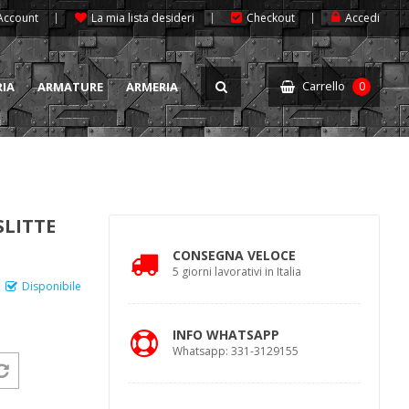
 Account
La mia lista desideri
Checkout
Accedi
Carrello
RIA
ARMATURE
ARMERIA
0
SLITTE
CONSEGNA VELOCE
5 giorni lavorativi in Italia
Disponibile
INFO WHATSAPP
Whatsapp: 331-3129155