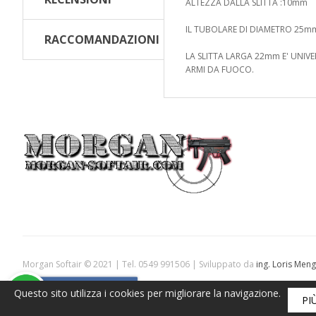
ALTEZZA DALLA SLITTA :10mm
IL TUBOLARE DI DIAMETRO 25mm E
RACCOMANDAZIONI
LA SLITTA LARGA 22mm E' UNIVE
ARMI DA FUOCO.
Morgan Softair © 2021 | Tel. 0549 991506 | Sviluppato da
ing. Loris Meng
Armeria leggera
codice operatore economico n° 19283 codice operatore 
Questo sito utilizza i cookies per migliorare la navigazione.
PI