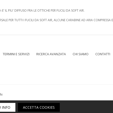
' IL PIU' DIFFUSO FRA LE OTTICHE PER FUCILI DA SOFT AIR.
RSALE PER TUTTI I FUCILI DA SOFT AIR, ALCUNE CARABINE AD ARIA COMPRESSA 
TERMINI E SERVIZI
RICERCA AVANZATA
CHI SIAMO
CONTATTI
hi
sito web n° 200 del registro ecommerce | indirizzo 1° sede: Piazzetta Garibald
Ù INFO
ACCETTA COOKIES