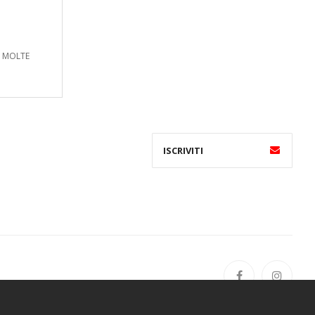
E MOLTE
i,13 | indirizzo 2° sede: Via Basilicus, 29 | cap:47890 San Marino