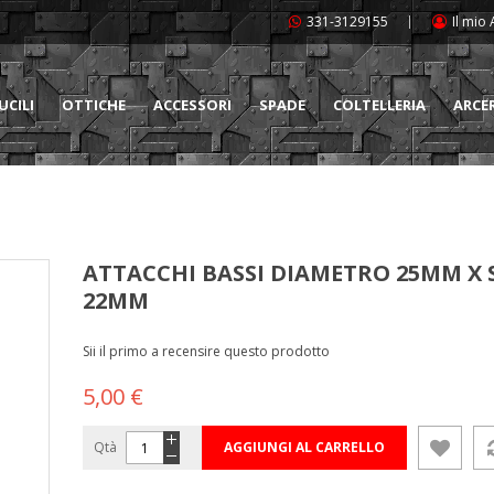
331-3129155
Il mio
UCILI
OTTICHE
ACCESSORI
SPADE
COLTELLERIA
ARCE
ATTACCHI BASSI DIAMETRO 25MM X 
22MM
Sii il primo a recensire questo prodotto
5,00 €
Qtà
AGGIUNGI AL CARRELLO