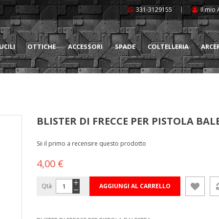
331-3129155
Il mio
UCILI
OTTICHE
ACCESSORI
SPADE
COLTELLERIA
ARCE
BLISTER DI FRECCE PER PISTOLA BAL
Sii il primo a recensire questo prodotto
4,00 €
Qtà
AGGIUNGI AL CARRELLO