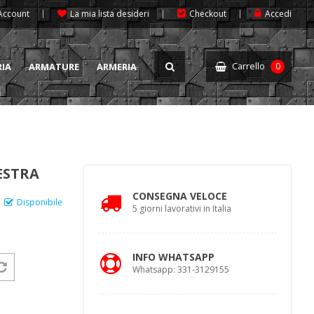
 Account
La mia lista desideri
Checkout
Accedi
Carrello
RIA
ARMATURE
ARMERIA
0
ESTRA
CONSEGNA VELOCE
Disponibile
5 giorni lavorativi in Italia
INFO WHATSAPP
Whatsapp: 331-3129155