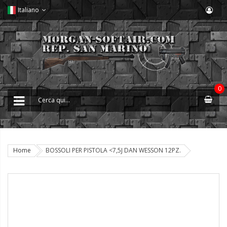
Italiano
0
Home
BOSSOLI PER PISTOLA <7,5J DAN WESSON 12PZ.