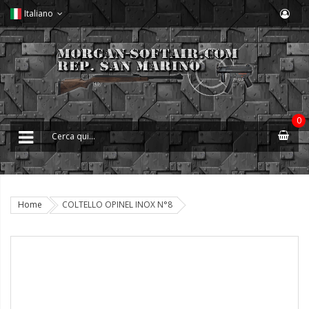
Italiano
0
Home
COLTELLO OPINEL INOX N°8