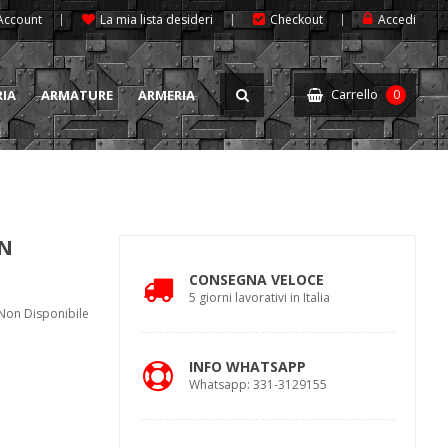
 Account
La mia lista desideri
Checkout
Accedi
Carrello
RIA
ARMATURE
ARMERIA
0
IN
CONSEGNA VELOCE
5 giorni lavorativi in Italia
Non Disponibile
INFO WHATSAPP
Whatsapp: 331-3129155