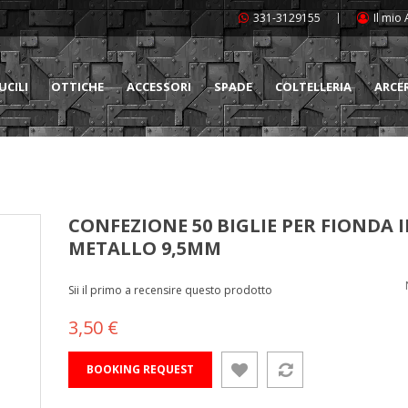
331-3129155
Il mio
UCILI
OTTICHE
ACCESSORI
SPADE
COLTELLERIA
ARCE
CONFEZIONE 50 BIGLIE PER FIONDA 
METALLO 9,5MM
Sii il primo a recensire questo prodotto
3,50 €
BOOKING REQUEST