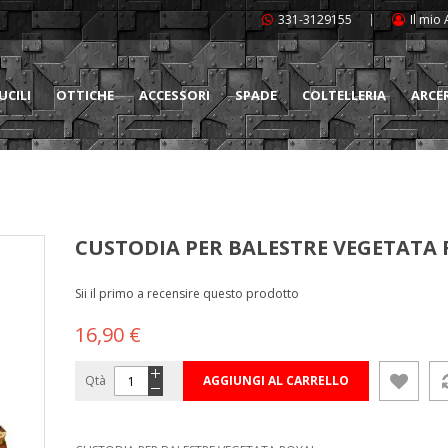
331-3129155
Il mio
UCILI
OTTICHE
ACCESSORI
SPADE
COLTELLERIA
ARCE
CUSTODIA PER BALESTRE VEGETATA
Sii il primo a recensire questo prodotto
16,90 €
Qtà
AGGIUNGI AL CARRELLO