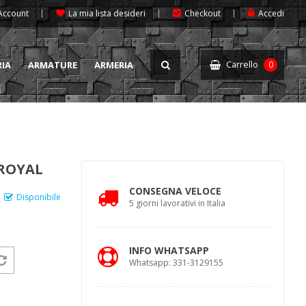
 Account
La mia lista desideri
Checkout
Accedi
Carrello
RIA
ARMATURE
ARMERIA
0
 ROYAL
CONSEGNA VELOCE
Disponibile
5 giorni lavorativi in Italia
INFO WHATSAPP
Whatsapp: 331-3129155