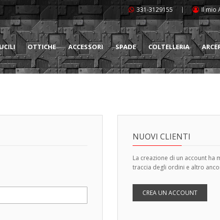
331-3129155
Il mio
UCILI
OTTICHE
ACCESSORI
SPADE
COLTELLERIA
ARCE
NUOVI CLIENTI
La creazione di un account ha mo
traccia degli ordini e altro anco
CREA UN ACCOUNT