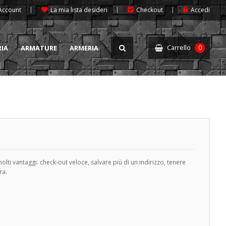
 Account
La mia lista desideri
Checkout
Accedi
Carrello
RIA
ARMATURE
ARMERIA
0
lti vantaggi: check-out veloce, salvare più di un indirizzo, tenere
ra.