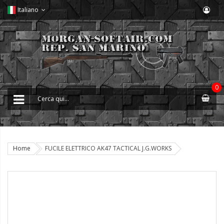
Italiano
0
Home
FUCILE ELETTRICO AK47 TACTICAL J.G.WORKS