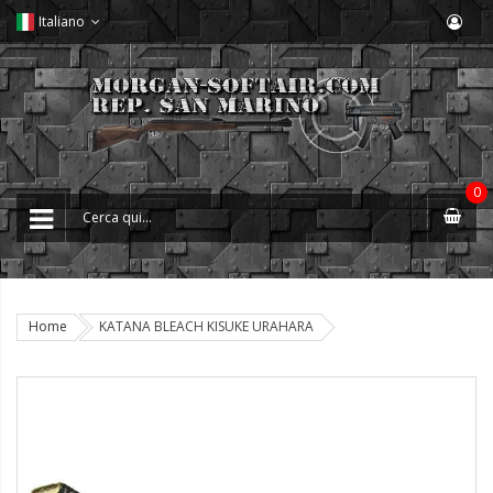
Italiano
0
Home
KATANA BLEACH KISUKE URAHARA