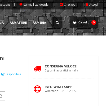
 Account
La mia lista desideri
Checkout
Accedi
Carrello
RIA
ARMATURE
ARMERIA
0
DI
CONSEGNA VELOCE
5 giorni lavorativi in Italia
Disponibile
INFO WHATSAPP
Whatsapp: 331-3129155