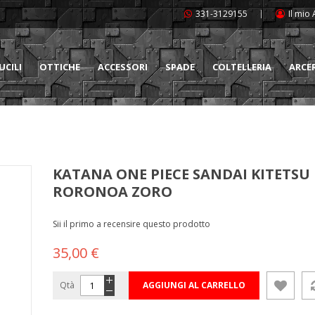
331-3129155
Il mio
UCILI
OTTICHE
ACCESSORI
SPADE
COLTELLERIA
ARCE
KATANA ONE PIECE SANDAI KITETSU 
RORONOA ZORO
Sii il primo a recensire questo prodotto
35,00 €
Qtà
AGGIUNGI AL CARRELLO