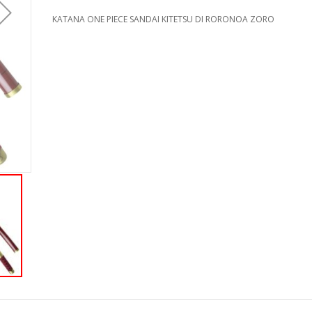
KATANA ONE PIECE SANDAI KITETSU DI RORONOA ZORO