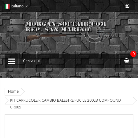
Italiano
0
Home
KIT CARRUCOLE RICAMBIO BALESTRE FUCILE 200LB COMPOUND
CR005