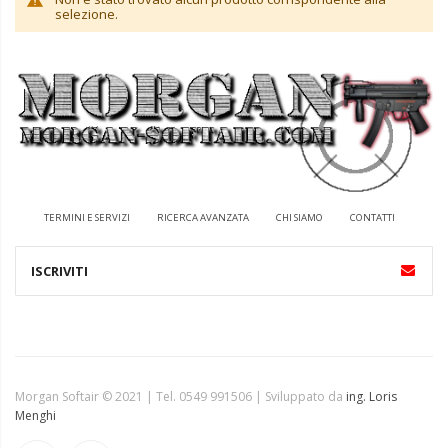
selezione.
TERMINI E SERVIZI
RICERCA AVANZATA
CHI SIAMO
CONTATTI
Morgan Softair © 2021 | Tel. 0549 991506 | Sviluppato da
ing. Loris
Menghi