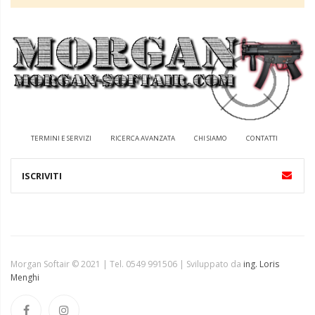
TERMINI E SERVIZI
RICERCA AVANZATA
CHI SIAMO
CONTATTI
Morgan Softair © 2021 | Tel. 0549 991506 | Sviluppato da
ing. Loris
Menghi