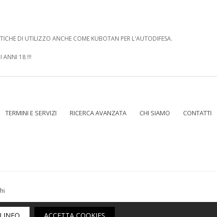
TICHE DI UTILIZZO ANCHE COME KUBOTAN PER L'AUTODIFESA.
 ANNI 18 !!!
TERMINI E SERVIZI
RICERCA AVANZATA
CHI SIAMO
CONTATTI
hi
sito web n° 200 del registro ecommerce | indirizzo 1° sede: Piazzetta Garibald
Ù INFO
ACCETTA COOKIES