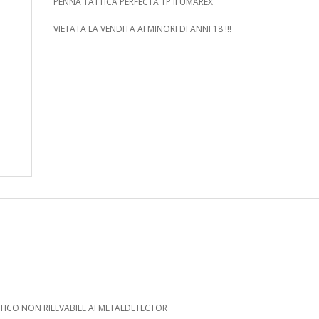
PENNA TATTICA PERFECTA TP II UMAREX
VIETATA LA VENDITA AI MINORI DI ANNI 18 !!!
ICO NON RILEVABILE AI METALDETECTOR