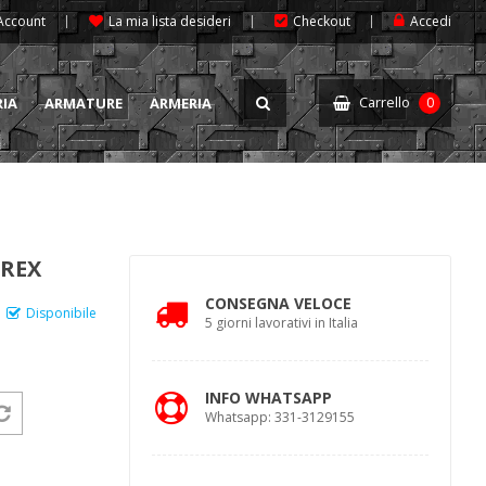
 Account
La mia lista desideri
Checkout
Accedi
Carrello
RIA
ARMATURE
ARMERIA
0
AREX
CONSEGNA VELOCE
Disponibile
5 giorni lavorativi in Italia
INFO WHATSAPP
Whatsapp: 331-3129155