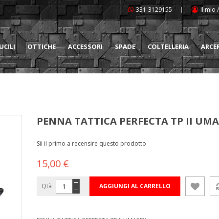
331-3129155
Il mio
UCILI
OTTICHE
ACCESSORI
SPADE
COLTELLERIA
ARCE
PENNA TATTICA PERFECTA TP II UM
Sii il primo a recensire questo prodotto
15,00 €
Qtà
AGGIUNGI AL CARRELLO