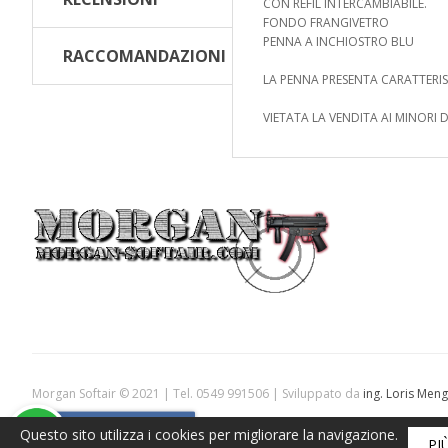
CON REFIL INTERCAMBIABILE.
FONDO FRANGIVETRO
PENNA A INCHIOSTRO BLU
RACCOMANDAZIONI
LA PENNA PRESENTA CARATTERIS
VIETATA LA VENDITA AI MINORI DI
Morgan Softair © 2021 | Tel. 0549 991506 | Sviluppato da
ing. Loris Meng
Armeria leggera
codice operatore economico n° 19283 codice operatore 
Questo sito utilizza i cookies per migliorare la navigazione.
PI