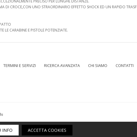
ECCEZIONALMENTE PRECISO PER LUNGHE DISTANZE.
A DI CROCE,CON UNO STRAORDINARIO EFFETTO SHOCK ED UN RAPIDO TRAS
MPATTO
E LE CARABINE E PISTOLE POTENZIATE.
TERMINI E SERVIZI
RICERCA AVANZATA
CHI SIAMO
CONTATTI
hi
sito web n° 200 del registro ecommerce | indirizzo 1° sede: Piazzetta Garibald
Ù INFO
ACCETTA COOKIES