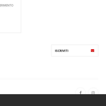
FERIMENTO
i,13 | indirizzo 2° sede: Via Basilicus, 29 | cap:47890 San Marino