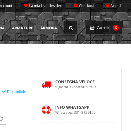
 Account
La mia lista desideri
Checkout
Accedi
Carrello
RIA
ARMATURE
ARMERIA
0
CONSEGNA VELOCE
5 giorni lavorativi in Italia
Disponibile
INFO WHATSAPP
Whatsapp: 331-3129155