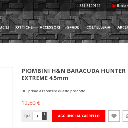
331-3129155
Il mio
UCILI
OTTICHE
ACCESSORI
SPADE
COLTELLERIA
ARCE
PIOMBINI H&N BARACUDA HUNTER
EXTREME 4.5mm
Sii il primo a recensire questo prodotto
12,50 €
Qtà
AGGIUNGI AL CARRELLO