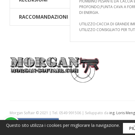
PIOMBINO PESANTE DA CACCIA 
PROFONDO,PUNTA CAVA A FORM
DI ENERGIA.
RACCOMANDAZIONI
UTILIZZO:CACCIA DI GRANDE I
UTILIZZO CONSIGLIATO PER TUTT
Morgan Softair © 2021 | Tel. 0549 991506 | Sviluppato da
ing. Loris Meng
Armeria leggera
codice operatore economico n° 19283 codice operatore 
Questo sito utilizza i cookies per migliorare la navigazione.
PI