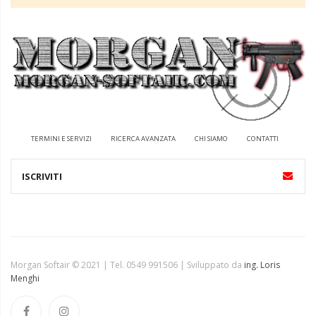
TERMINI E SERVIZI
RICERCA AVANZATA
CHI SIAMO
CONTATTI
Morgan Softair © 2021 | Tel. 0549 991506 | Sviluppato da
ing. Loris
Menghi