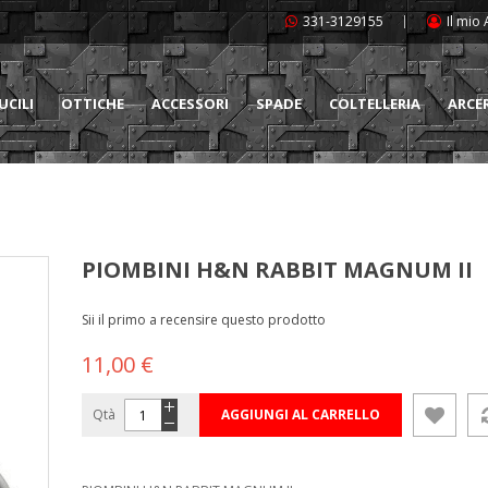
331-3129155
Il mio
UCILI
OTTICHE
ACCESSORI
SPADE
COLTELLERIA
ARCE
PIOMBINI H&N RABBIT MAGNUM II
Sii il primo a recensire questo prodotto
11,00 €
Qtà
AGGIUNGI AL CARRELLO