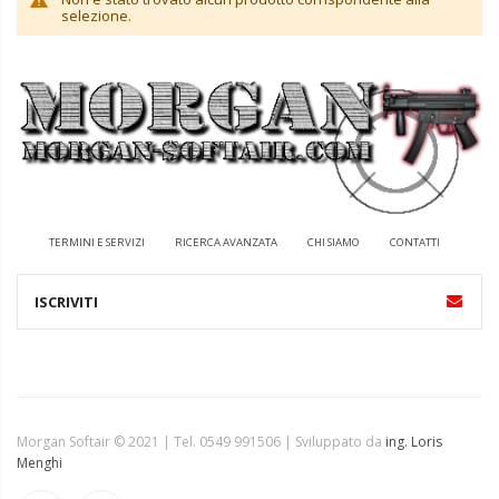
selezione.
TERMINI E SERVIZI
RICERCA AVANZATA
CHI SIAMO
CONTATTI
Morgan Softair © 2021 | Tel. 0549 991506 | Sviluppato da
ing. Loris
Menghi