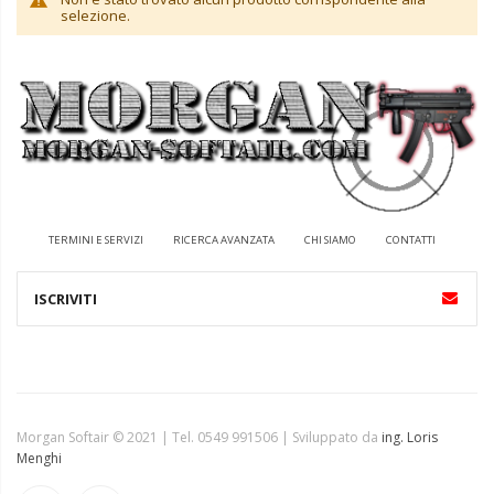
selezione.
TERMINI E SERVIZI
RICERCA AVANZATA
CHI SIAMO
CONTATTI
Morgan Softair © 2021 | Tel. 0549 991506 | Sviluppato da
ing. Loris
Menghi