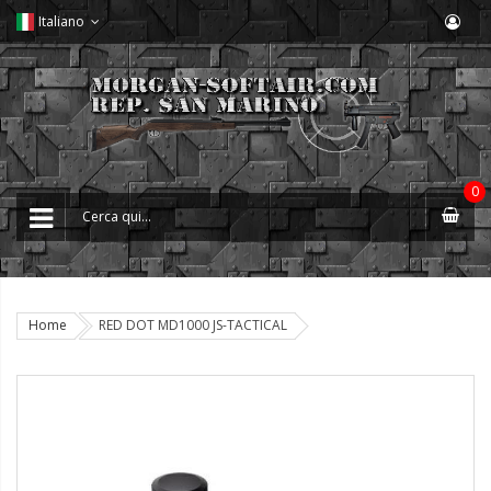
Italiano
0
Home
RED DOT MD1000 JS-TACTICAL