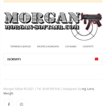
TERMINI E SERVIZI
RICERCA AVANZATA
CHI SIAMO
CONTATTI
Morgan Softair © 2021 | Tel. 0549 991506 | Sviluppato da
ing. Loris
Menghi