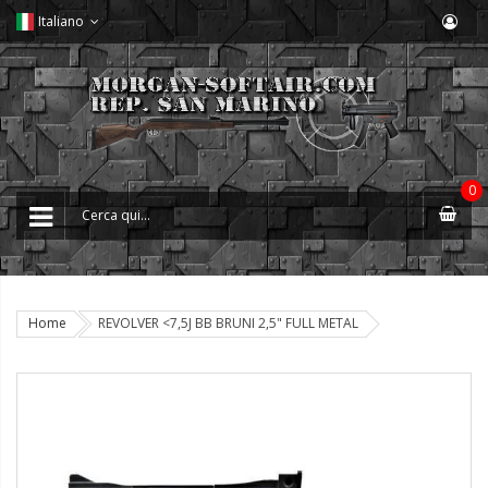
Italiano
0
Home
REVOLVER <7,5J BB BRUNI 2,5" FULL METAL