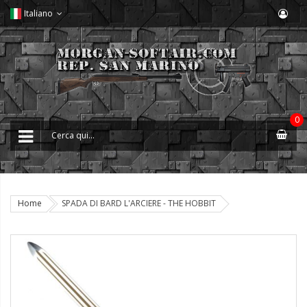
Italiano
0
Home
SPADA DI BARD L'ARCIERE - THE HOBBIT