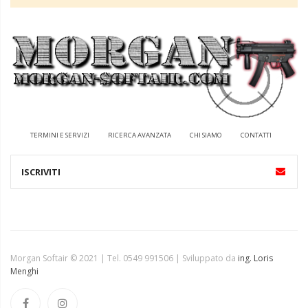
TERMINI E SERVIZI
RICERCA AVANZATA
CHI SIAMO
CONTATTI
Morgan Softair © 2021 | Tel. 0549 991506 | Sviluppato da
ing. Loris
Menghi