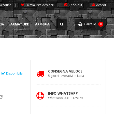
 Account
La mia lista desideri
Checkout
Accedi
Carrello
RIA
ARMATURE
ARMERIA
0
CONSEGNA VELOCE
Disponibile
5 giorni lavorativi in Italia
INFO WHATSAPP
Whatsapp: 331-3129155