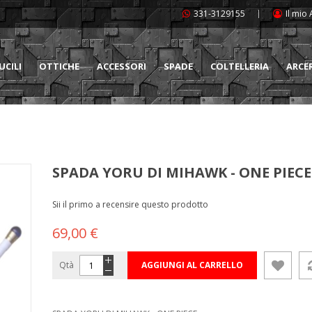
331-3129155
Il mio
UCILI
OTTICHE
ACCESSORI
SPADE
COLTELLERIA
ARCE
SPADA YORU DI MIHAWK - ONE PIECE
Sii il primo a recensire questo prodotto
69,00 €
Qtà
AGGIUNGI AL CARRELLO