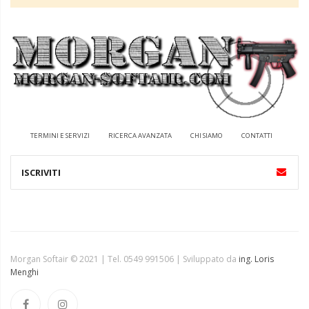
TERMINI E SERVIZI
RICERCA AVANZATA
CHI SIAMO
CONTATTI
Morgan Softair © 2021 | Tel. 0549 991506 | Sviluppato da
ing. Loris
Menghi